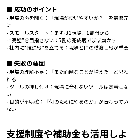
■ 成功のポイント
-
現場の声を聞く：「現場が使いやすいか？」を最優先
に
-
スモールスタート：まずは
1
現場、
1
部門から
- “
完璧
”
を目指さない：
7
割の完成度でまず動かす
-
社内に
“
推進役
”
を立てる：現場と
IT
の橋渡し役が重要
■ 失敗の要因
-
現場の理解不足：「また面倒なことが増えた」と思わ
れる
-
ツールの押し付け：現場に合わないツールは定着しな
い
-
目的が不明確：「何のためにやるのか」が伝わってい
ない
支援制度や補助金も活用しよ