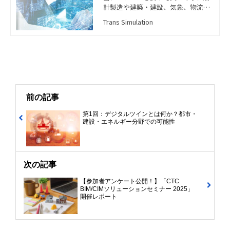
計製造や建築・建設、気象、物流な
す。また、製品開発や設計段階での
ど、人々の生活を支えるあらゆる分
予測、現場での問題解決など、実践
Trans Simulation
野で活用されています。 しかし、シ
的な応用にも役立っています。 本ブ
ミュレーションの対象が複雑になる
ログでは、有限要素法の基礎的な考
につれて、計算量も大幅に増大して
え方や解析の流れ、具体的な適用例
いるという課題もあります。 そのよ
などを分かりやすく解説していきま
うななか、AIでシミュレーションの
す。有限要素法に興味がある方や、
計算を代替させる技術として、“サロ
これから学ぼうとしている方はぜひ
ゲートモデル”が注目されています。
参考にしてください。
本記事では、サロゲートモデルとは
前の記事
どのような技術なのか、メリット・
デメリットも併せて解説しながら、
第1回：デジタルツインとは何か？都市・
建設・エネルギー分野での可能性
サロゲートモデルの構築・運用支援
サービスを紹介します。
次の記事
【参加者アンケート公開！】「CTC
BIM/CIMソリューションセミナー 2025」
開催レポート