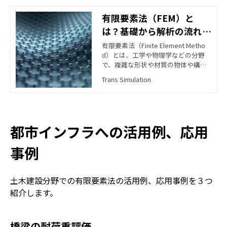
有限要素法（FEM）と
は？基礎から解析の流れを
まとめてご紹介
有限要素法（Finite Element Metho
d）とは、工学や物理学などの分野
で、複雑な形状や材質の物体や構造
物の解析を行うために用いられる数
Trans Simulation
値解析手法の一つです。物体や構造
物を小さな要素に分割し、それらの
要素の性質を数値化して計算を行う
ことで、全体の挙動を解析する手法
です。 この有限要素法は、様々な分
都市インフラへの活用例、応用
野で応用されており、例えば構造物
の強度解析や振動解析、流体の流れ
事例
解析、熱伝導解析などに用いられま
す。また、製品開発や設計段階での
予測、現場での問題解決など、実践
土木建設分野での有限要素法の活用例、応用事例を３つ
的な応用にも役立っています。 本ブ
ログでは、有限要素法の基礎的な考
紹介します。
え方や解析の流れ、具体的な適用例
などを分かりやすく解説していきま
す。有限要素法に興味がある方や、
橋梁の耐荷重評価