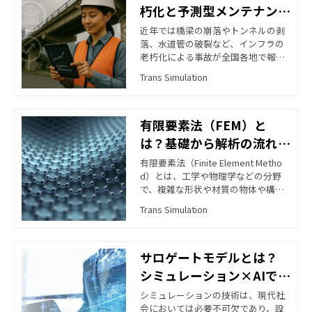
朽化と予測型メンテナンス
の必要性
近年では橋梁の崩落やトンネルの剥
落、水道管の破裂など、インフラの
老朽化による事故が全国各地で報告
されており、社会的な関心も高まっ
Trans Simulation
ています。このような状況の中、イ
ンフラの維持管理において「予測型
メンテナンス」という新しい考え方
有限要素法（FEM）と
が注目されています。
は？基礎から解析の流れを
まとめてご紹介
有限要素法（Finite Element Metho
d）とは、工学や物理学などの分野
で、複雑な形状や材質の物体や構造
物の解析を行うために用いられる数
Trans Simulation
値解析手法の一つです。物体や構造
物を小さな要素に分割し、それらの
要素の性質を数値化して計算を行う
サロゲートモデルとは？
ことで、全体の挙動を解析する手法
です。 この有限要素法は、様々な分
シミュレーション×AIで業
野で応用されており、例えば構造物
務改善を実現！
シミュレーションの技術は、現代社
の強度解析や振動解析、流体の流れ
会においては必要不可欠であり、設
解析、熱伝導解析などに用いられま