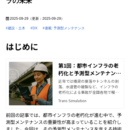
ラの未来
2025-09-29
（更新：
2025-09-29
）
建設・土木
DX
連載: 予測型メンテナンス
はじめに
第1回：都市インフラの老
朽化と予測型メンテナンス
の必要性
近年では橋梁の崩落やトンネルの剥
落、水道管の破裂など、インフラの
老朽化による事故が全国各地で報告
されており、社会的な関心も高まっ
Trans Simulation
ています。このような状況の中、イ
ンフラの維持管理において「予測型
前回の記事では、都市インフラの老朽化が進む中で、予
メンテナンス」という新しい考え方
が注目されています。
測型メンテナンスの重要性が高まっていることを紹介し
ました。今回は、その予測型メンテナンスを支える技術