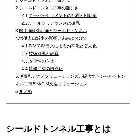
1.
シールドトンネル工事とは
2.
シールドトンネル工事の難しさ
2.1.
テーパーセグメントの配置と回転量
2.2.
テールクリアランスの確保
3.
国土強靭化計画とシールドトンネル
4.
労働人口減少の影響と未来に向けて
4.1.
BIM/CIM導入による効率化と省人化
4.2.
技術継承と教育
4.3.
安全性の向上
4.4.
情報共有の円滑化
5.
伊藤忠テクノソリューションズが提供するシールドトン
ネル工事BIM/CIM支援ソリューション
6.
まとめ
シールドトンネル工事とは