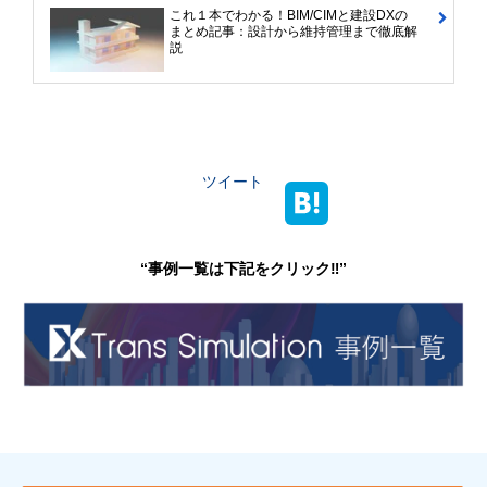
これ１本でわかる！BIM/CIMと建設DXの
まとめ記事：設計から維持管理まで徹底解
説
ツイート
“事例一覧は下記をクリック‼”