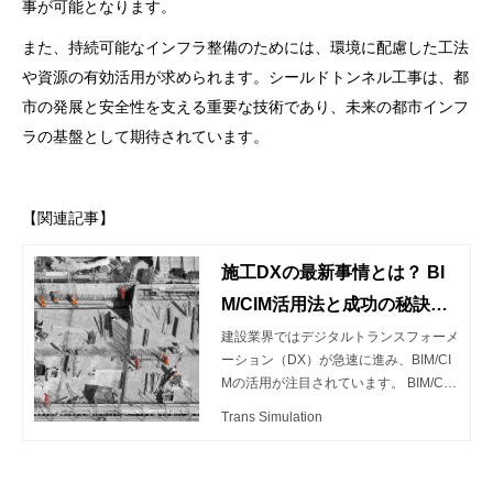
事が可能となります。
また、持続可能なインフラ整備のためには、環境に配慮した工法
や資源の有効活用が求められます。シールドトンネル工事は、都
市の発展と安全性を支える重要な技術であり、未来の都市インフ
ラの基盤として期待されています。
【関連記事】
施工DXの最新事情とは？ BI
M/CIM活用法と成功の秘訣を
ご紹介
建設業界ではデジタルトランスフォーメ
ーション（DX）が急速に進み、BIM/CI
Mの活用が注目されています。 BIM/CIM
（Building / Construction Information M
Trans Simulation
odeling, Management）とは、調査・計
画・設計段階からBIM/CIMモデル（3次
元モデルと属性情報を組合せたもの）を