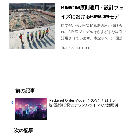
導入し、その後の施工、維持管理の各段
BIM/CIM原則適用：設計フェ
階においても、情報を充実させながらこ
れを活用・共有することで、受発注者双
イズにおけるBIM/CIMモデル
方の業務効率化・高度化を図る取組みで
の作成・活用
国交省からBIM/CIM原則適用が掲げら
す。国土交通省が推進する施策「i-Cons
れ、BIM/CIMモデルはさまざまな場面で
truction」の一環として推進されていま
活用されています。本記事では、設計フ
す。 この記事では、施工フェーズにお
ェイズにおけるBIM/CIMモデルの作成と
けるBIM/CIMのトレンドと、BIM/CIM導
Trans Simulation
活用について詳しく説明します。
入を成功に導くポイントについて解説し
ます。
前の記事
Reduced Order Model（ROM）とは？大
規模計算分野とデジタルツインでの活用例
次の記事