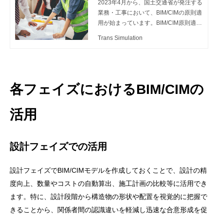
題点
2023年4月から、国土交通省が発注する
業務・工事において、BIM/CIMの原則適
用が始まっています。BIM/CIM原則適用
に関連して、BIM/CIMモデルの導入の効
Trans Simulation
果・課題点等について解説します。
各フェイズにおけるBIM/CIMの
活用
設計フェイズでの活用
設計フェイズでBIM/CIMモデルを作成しておくことで、設計の精
度向上、数量やコストの自動算出、施工計画の比較等に活用でき
ます。特に、設計段階から構造物の形状や配置を視覚的に把握で
きることから、関係者間の認識違いを軽減し迅速な合意形成を促