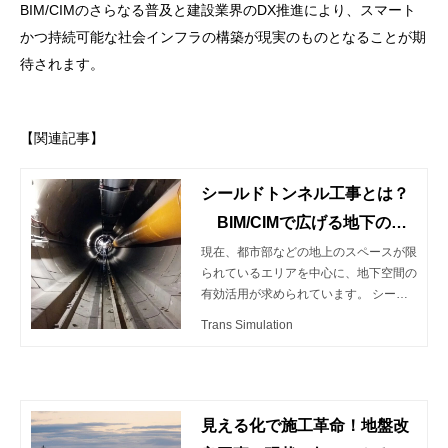
BIM/CIMのさらなる普及と建設業界のDX推進により、スマート
かつ持続可能な社会インフラの構築が現実のものとなることが期
待されます。
【関連記事】
シールドトンネル工事とは？
BIM/CIMで広げる地下の未
来
現在、都市部などの地上のスペースが限
られているエリアを中心に、地下空間の
有効活用が求められています。 シール
ドトンネル工事は、地下空間を効率的に
Trans Simulation
掘削してトンネルを構築する方法です。
都市の交通網や地下鉄、上下水道などの
インフラ整備に欠かせない技術であり、
都市の発展と住民の生活の質向上に大き
く寄与しています。 この記事では、シ
見える化で施工革命！地盤改
ールドトンネル工事の概要とその難し