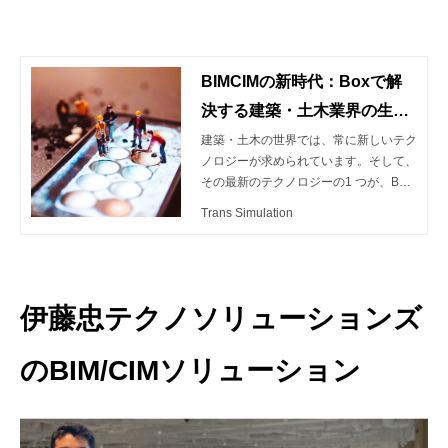
BIMCIMの新時代：Boxで解
決する建築・土木業界の生産
性向上
建築・土木の世界では、常に新しいテク
ノロジーが求められています。そして、
その最新のテクノロジーの1 つが、Buil
ding Information Modeling（BIM）とCi
Trans Simulation
vil InformationModeling（CIM）です。
これらのモデリングツールは、設計か
ら、施工管理、納品、運用、保守の各領
域における、スピード、コスト、品質を
劇的に向上させると言われています。
伊藤忠テクノソリューションズ
しかし、2024年問題や、業界特有の縦
割りや労働者の多重構造の弊害、現場及
のBIM/CIMソリューション
びネット環境のセキュリティの懸念な
ど、数々の課題にも直面しています。
このブログでは、BIM/CIMの基本から、
現状のその問題点、そして建築・土木の