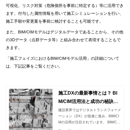
可視化、リスク対策（危険個所を事前に特定する）等に活用でき
ます。付与した属性情報を用いて施工シミュレーションを行い、
施工手順や変更案を事前に検討することも可能です。
また、BIM/CIMモデルはデジタルデータであることから、その他
の3Dデータ（点群データ等）と組み合わせて表現することもで
きます。
「施工フェイズにおけるBIM/CIMモデル活用」の詳細について
は、下記記事をご覧ください。
施工DXの最新事情とは？ BI
M/CIM活用法と成功の秘訣を
ご紹介
建設業界ではデジタルトランスフォーメ
ーション（DX）が急速に進み、BIM/CI
Mの活用が注目されています。 BIM/CIM
（Building / Construction Information M