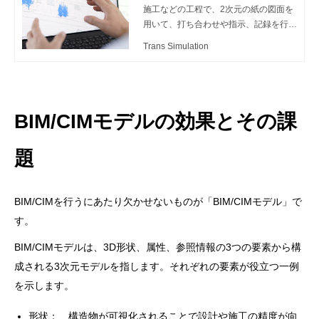
施工などの工程で、2次元の紙の図面を
用いて、打ち合わせや指示、記録を行っ
ている場合があります。 しかし、紙の
Trans Simulation
図面だけでは理解しにくく、打ち合わせ
に不参加の人には共有できないという側
面から、生産性の低下につながっている
という課題がありました。 そのため、
政府は、課題の改善策として3次元モデ
BIM/CIMモデルの効果とその課
ルを利活用するBIM/CIM（Building/Con
struction Information Modeling,Manage
題
ment）を推進しています。 この記事で
は、BIM/CIMの概要や違い、活用事例に
ついて解説します。
BIM/CIMを行うにあたり欠かせないものが「BIM/CIMモデル」で
す。
BIM/CIMモデルは、3D形状、属性、参照情報の3つの要素から構
成される3次元モデルを指します。それぞれの要素が役立つ一例
を示します。
形状： 構造物が可視化されることで設計や施工の精度が向