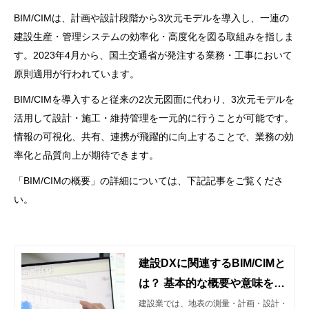
BIM/CIMは、計画や設計段階から3次元モデルを導入し、一連の
建設生産・管理システムの効率化・高度化を図る取組みを指しま
す。2023年4月から、国土交通省が発注する業務・工事において
原則適用が行われています。
BIM/CIMを導入すると従来の2次元図面に代わり、3次元モデルを
活用して設計・施工・維持管理を一元的に行うことが可能です。
情報の可視化、共有、連携が飛躍的に向上することで、業務の効
率化と品質向上が期待できます。
「BIM/CIMの概要」の詳細については、下記記事をご覧くださ
い。
建設DXに関連するBIM/CIMと
は？ 基本的な概要や意味を解
説！
建設業では、地表の測量・計画・設計・