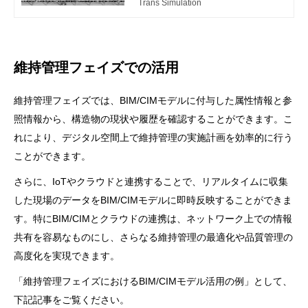
Trans Simulation
odeling, Management）とは、調査・計
画・設計段階からBIM/CIMモデル（3次
元モデルと属性情報を組合せたもの）を
導入し、その後の施工、維持管理の各段
維持管理フェイズでの活用
階においても、情報を充実させながらこ
れを活用・共有することで、受発注者双
方の業務効率化・高度化を図る取組みで
維持管理フェイズでは、BIM/CIMモデルに付与した属性情報と参
す。国土交通省が推進する施策「i-Cons
照情報から、構造物の現状や履歴を確認することができます。こ
truction」の一環として推進されていま
れにより、デジタル空間上で維持管理の実施計画を効率的に行う
す。 この記事では、施工フェーズにお
けるBIM/CIMのトレンドと、BIM/CIM導
ことができます。
入を成功に導くポイントについて解説し
さらに、IoTやクラウドと連携することで、リアルタイムに収集
ます。
した現場のデータをBIM/CIMモデルに即時反映することができま
す。特にBIM/CIMとクラウドの連携は、ネットワーク上での情報
共有を容易なものにし、さらなる維持管理の最適化や品質管理の
高度化を実現できます。
「維持管理フェイズにおけるBIM/CIMモデル活用の例」として、
下記記事をご覧ください。