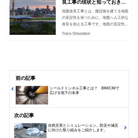
良工事の現状と知っておきた
さ、未来への展望について解説します。
い事例
地盤改良工事とは、建設物を建てる地面
の安定性を保つために、地盤へ人工的な
改良を加える工事です。地面の安定性
が、建築物やインフラの安全性と耐久性
Trans Simulation
を確保する事に繋がるため非常に重要で
す。表層改良工法・柱状改良工法・鋼管
杭工法など様々な手法があり、地盤の特
性や建築物の規模に応じて選択されま
す。本記事では、地盤改良工事の現状と
注目のBIM/CIM事例を交えて紹介いたし
ます。
前の記事
シールドトンネル工事とは？ BIM/CIMで
広げる地下の未来
次の記事
自然災害とシミュレーション。防災や減災
に向けた取り組みをご紹介します。