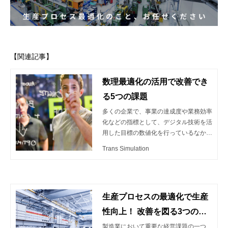
【関連記事】
数理最適化の活用で改善でき
る5つの課題
多くの企業で、事業の達成度や業務効率
化などの指標として、デジタル技術を活
用した目標の数値化を行っているなか、
近年“数理最適化”の活用も注目されてい
Trans Simulation
ます。本記事では、数理最適化の概要を
押さえつつ、改善できる課題について解
説します。
生産プロセスの最適化で生産
性向上！ 改善を図る3つの方
法
製造業において重要な経営課題の一つ