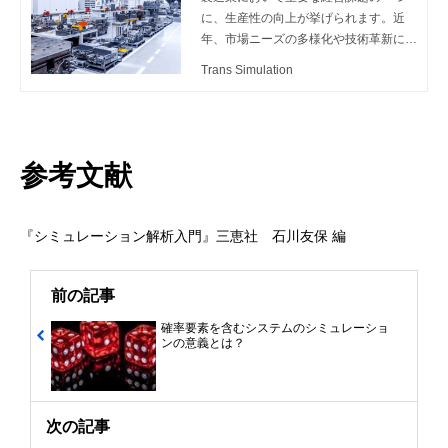
に、生産性の向上が挙げられます。近
年、市場ニーズの多様化や技術革新によ
る製品の高度化、製品ライフサイクルの
Trans Simulation
短縮化などによって、製造業を取り巻く
環境が変化してきました。それに伴い、
生産プロセスも複雑になりつつありま
す。 そうしたなか、以下のような課題
が生まれやすくなってます。 「多品種
参考文献
少量生産での在庫管理や原価管理が難し
い」 「仕様変更による組み換え作業で
タイムロスが発生する」 「設備故障や
『シミュレーション解析入門』三恵社 石川友保 編
不良品発生による機会損失を招いてい
る」 このような課題を抱えている製造
現場では、生産性の向上に向けて、生産
前の記事
プロセスの最適化に取り組もうと検討さ
確率要素を含むシステムのシミュレーショ
れている方もいるのではないでしょう
ンの意義とは？
か。 この記事では、製造現場での生産
プロセスを最適化するメリットと改善方
法について解説します。
次の記事