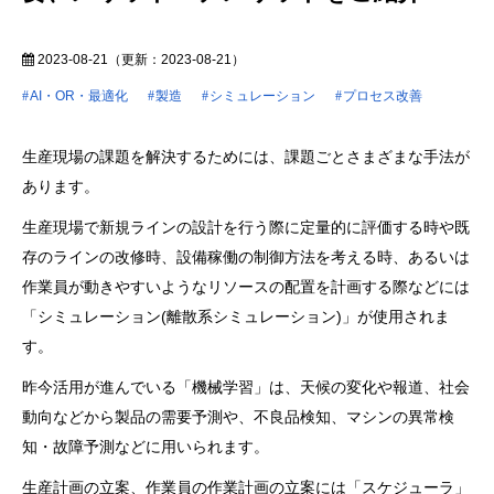
2023-08-21
（更新：
2023-08-21
）
AI・OR・最適化
製造
シミュレーション
プロセス改善
生産現場の課題を解決するためには、課題ごとさまざまな手法が
あります。
生産現場で新規ラインの設計を行う際に定量的に評価する時や既
存のラインの改修時、設備稼働の制御方法を考える時、あるいは
作業員が動きやすいようなリソースの配置を計画する際などには
「シミュレーション(離散系シミュレーション)」が使用されま
す。
昨今活用が進んでいる「機械学習」は、天候の変化や報道、社会
動向などから製品の需要予測や、不良品検知、マシンの異常検
知・故障予測などに用いられます。
生産計画の立案、作業員の作業計画の立案には「スケジューラ」