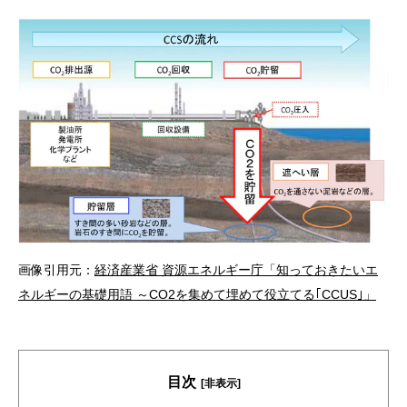
画像引用元：
経済産業省 資源エネルギー庁「知っておきたいエ
ネルギーの基礎用語 ～CO2を集めて埋めて役立てる｢CCUS｣」
目次
[非表示]