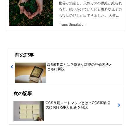
世界が混乱し、天然ガスの供給が絞られ
たい」と考える担当者の方もいるのでは
ると、眠りかけていた化石燃料や原子力
ないでしょうか。 本記事では、カーボ
も復活の兆しが出てきました。 天然ガ
ンニュートラルの概要や、取組んだほう
スは化石燃料に属する資源なので将来的
がよい理由と実現に向けた活動の内容を
Trans Simulation
にはゼロを目指しますが、先進国の重要
解説します。
なインフラのひとつである事、燃焼時に
大気汚染や地球温暖化などの原因となる
窒素酸化物や二酸化炭素などの排出が少
ないエネルギーである事から、当面は最
前の記事
先端技術を用いて他のガスとの混焼や合
温熱6要素とは？快適な環境の評価方法と
成ガスの生成で転換・共存を図ってゆく
ともに解説
ようです。 ここでは、天然ガスに限ら
ず少し寄り道をしながら、皆さんとガス
の接点やＣＴＣの取り組みを交えて話し
てゆきたいと思います。
次の記事
CCS長期ロードマップとは？CCS事業拡
大における取り組みを解説