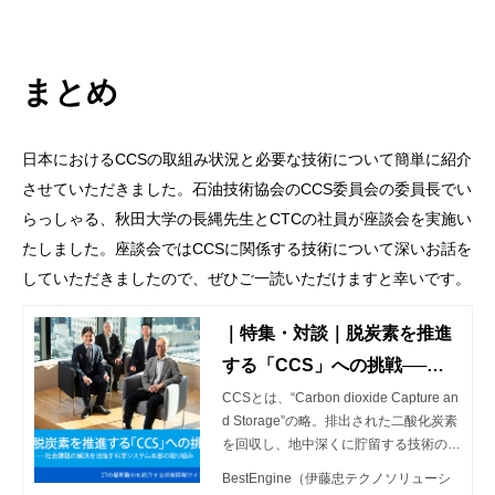
まとめ
日本におけるCCSの取組み状況と必要な技術について簡単に紹介
させていただきました。石油技術協会のCCS委員会の委員長でい
らっしゃる、秋田大学の長縄先生とCTCの社員が座談会を実施い
たしました。座談会ではCCSに関係する技術について深いお話を
していただきましたので、ぜひご一読いただけますと幸いです。
｜特集・対談｜脱炭素を推進
する「CCS」への挑戦──社
会課題の解決を目指す科学シ
CCSとは、“Carbon dioxide Capture an
d Storage”の略。排出された二酸化炭素
ステム本部の取り組み
を回収し、地中深くに貯留する技術のこ
とです。CCSの事業開始に関わる長縄
BestEngine（伊藤忠テクノソリューシ
教授とCTCの技術者3人に話を聞きまし