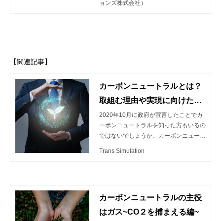
ョンズ株式会社）
た。
【関連記事】
カーボンニュートラルとは？
取組む理由や実現に向けた活
動を解説
2020年10月に政府が宣言したことでカ
ーボンニュートラルを知った方もいるの
ではないでしょうか。カーボンニュート
ラルは、国だけでなく、企業も取組むと
Trans Simulation
よい施策です。企業が取組むことで、コ
スト削減や収益化などのメリットがある
と考えられています。 しかし、カーボ
ンニュートラルに取組むにあたって、
カーボンニュートラルの主役
「カーボンニュートラルの基礎から理解
したい」「カーボンニュートラルで課題
はガス~CO２を捕まえる編~
解決につながるサービスがあれば利用し