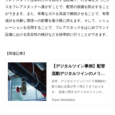
スをフレアスタックへ逃がすことで、配管の損傷を防止すること
ができます。また、有毒なガスを高温で燃焼させることで、有害
成分を分解し環境への影響を最小限に抑えます。そして、シミュ
レーションを活用することで、フレアスタックをはじめプラント
設備における安全性の検討などを効率的に行うことができます。
【関連記事】
【デジタルツイン事例】配管
流動デジタルツインのメリッ
トと課題について
近年、デジタルツインについて積極的に
取り組む企業が年々増えてきておりま
す。 流体に関するデジタルツインの活
用例の１つとして、管路網の流体や熱の
Trans Simulation
流れを1次元熱流動シミュレーションに
より仮想空間上にリアルタイムに再現す
る技術があります。 この記事では、1次