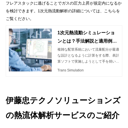
フレアスタックに逃げることでガスの圧力上昇が規定内になるか
を検討できます。1次元熱流動解析の詳細については、こちらを
ご覧ください。
1次元熱流動シミュレーショ
ンとは？手法解説と適用例の
ご紹介
複雑な配管系統において流量配分が最適
な設計となるように計算をする際、表計
算ソフトで実施しようとして手を焼いた
経験はありませんか？ １次元熱流動シ
Trans Simulation
ミュレーションを使用すると、効率的な
流量配分の設計や水撃や脈動による振動
発生時の原因追及を行うことが可能で
す。 本記事では１次元熱流動シミュレ
ーションとその適用例について解説しま
伊藤忠テクノソリューションズ
す。
の熱流体解析サービスのご紹介