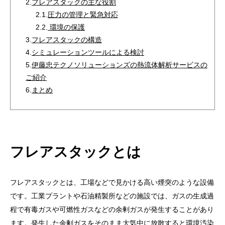
2.
フレアスタックの主な役割
2.1.
圧力の管理と緊急対応
2.2.
環境の保護
3.
フレアスタックの構造
4.
シミュレーションツールによる検討
5.
伊藤忠テクノソリューションズの熱流体解析サービスの
ご紹介
6.
まとめ
フレアスタックとは
フレアスタックとは、工場などで見かける高い煙突のような設備
です。工業プラントや石油精製所などの施設では、ガスの生成過
程で有毒ガスや可燃性ガスなどの余剰ガスが発生することがあり
ます。発生した余剰ガスをそのまま大気中に放散すると環境汚染