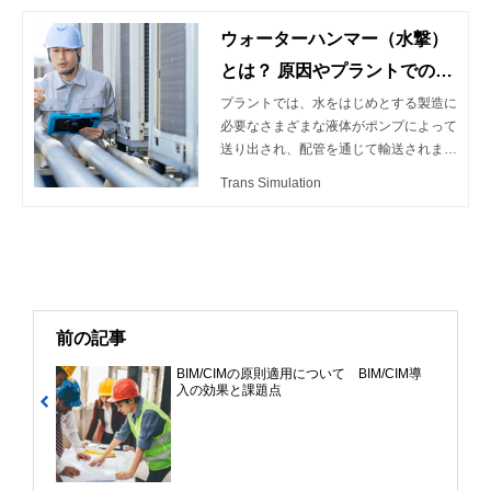
元熱流動シミュレーションを駆使した配
ウォーターハンマー（水撃）
管流動デジタルツインの活用とメリット
についてご紹介致します。
とは？ 原因やプラントでの対
策法を解説
プラントでは、水をはじめとする製造に
必要なさまざまな液体がポンプによって
送り出され、配管を通じて輸送されま
す。 規模の大きいプラントでは、弁に
Trans Simulation
よる水流調整が頻繁に行われることか
ら、ウォーターハンマー（水撃）と呼ば
れる現象が発生することがあります。
プラントに求められる水圧・流量を確保
しつつ、給水のトラブルを防ぐために
は、配管設計においてウォーターハンマ
ーの対策が必要です。 この記事では、
前の記事
プラントで発生しやすいウォーターハン
BIM/CIMの原則適用について BIM/CIM導
マーの原因や対策について解説します。
入の効果と課題点